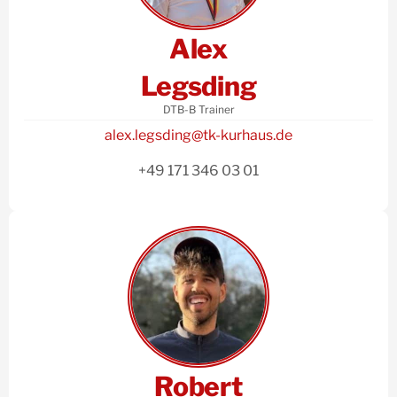
Alex
Legsding
DTB-B Trainer
alex.legsding@tk-kurhaus.de
+49 171 346 03 01
Robert