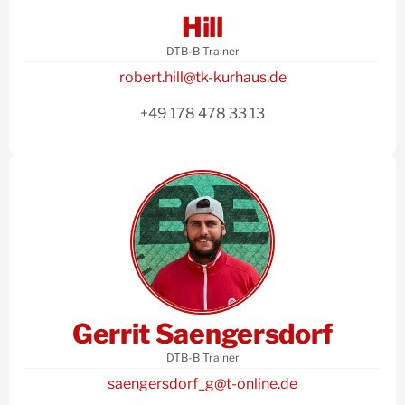
Hill
DTB-B Trainer
robert.hill@tk-kurhaus.de
+49 178 478 33 13
Gerrit Saengersdorf​
DTB-B Trainer
saengersdorf_g@t-online.de