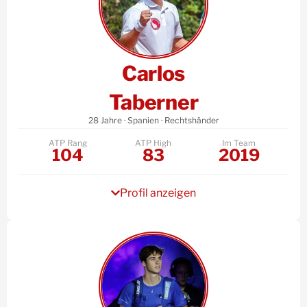
Carlos
Taberner
28 Jahre · Spanien · Rechtshänder
ATP Rang
ATP High
Im Team
104
83
2019
Profil anzeigen