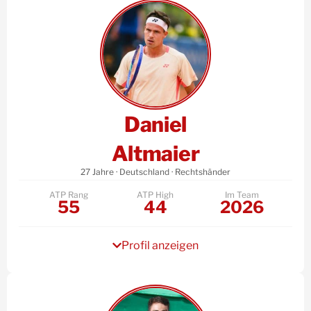
Daniel
Altmaier
27 Jahre · Deutschland · Rechtshänder
ATP Rang
ATP High
Im Team
55
44
2026
Profil anzeigen