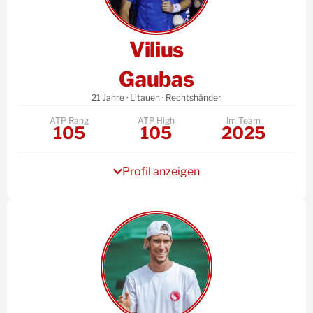
Vilius
Gaubas
21 Jahre · Litauen · Rechtshänder
ATP Rang
ATP High
Im Team
105
105
2025
Profil anzeigen