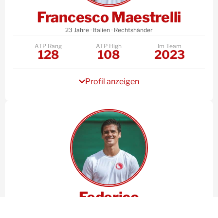
Francesco Maestrelli
23 Jahre · Italien · Rechtshänder
ATP Rang
ATP High
Im Team
128
108
2023
Profil anzeigen
Federico
Coria