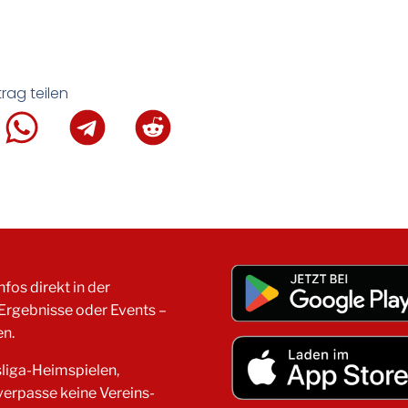
trag teilen
fos direkt in der
 Ergebnisse oder Events –
en.
liga-Heimspielen,
verpasse keine Vereins-