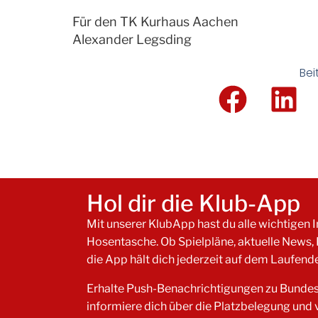
Für den TK Kurhaus Aachen
Alexander Legsding
Bei
Hol dir die Klub-App
Mit unserer KlubApp hast du alle wichtigen In
Hosentasche. Ob Spielpläne, aktuelle News,
die App hält dich jederzeit auf dem Laufend
Erhalte Push-Benachrichtigungen zu Bundes
informiere dich über die Platzbelegung und 